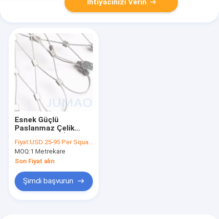
İhtiyacınızı Verin
Esnek Güçlü
Paslanmaz Çelik
Kablo Ağı Tel İpi
Fiyat:
USD 25-95 Per Square Meter
Güverte Balustrası
MOQ:
1 Metrekare
Son Fiyat alın
Şimdi başvurun