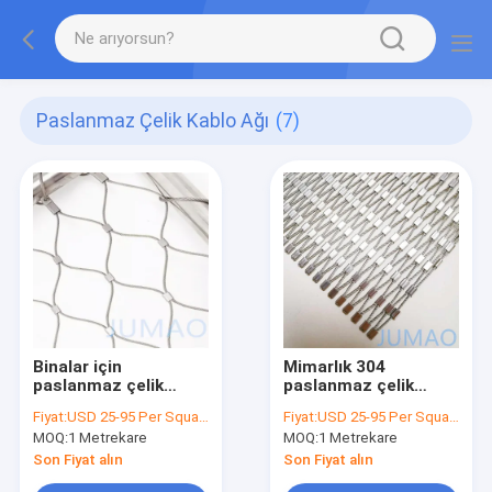
Paslanmaz Çelik Kablo Ağı
(7)
Binalar için
Mimarlık 304
paslanmaz çelik
paslanmaz çelik
galvanizli paslanmaz
kablo örgü ipi Modern
Fiyat:
USD 25-95 Per Square Meter
Fiyat:
USD 25-95 Per Square Meter
kablo kablosu
dekorasyon
MOQ:
1 Metrekare
MOQ:
1 Metrekare
Son Fiyat alın
Son Fiyat alın