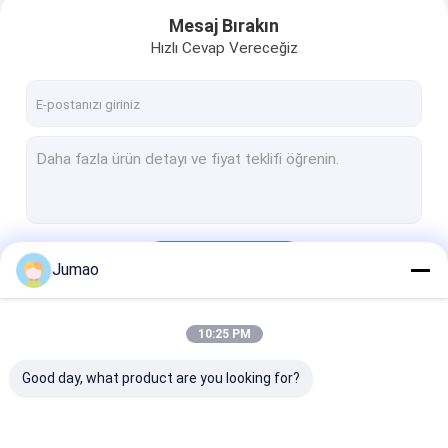
Mesaj Bırakın
Hızlı Cevap Vereceğiz
Devam et
Jumao
Ana sayfa
10:25 PM
Kategorilerimiz
Ürünler
Good day, what product are you looking for?
Hakkımızda