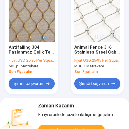
Antifalling 304
Animal Fence 316
Paslanmaz Çelik Tel
Stainless Steel Cable
Tel Ağ Ağ Kablo
Mesh Wire Rope
Fiyat:
USD 25-95 Per Square Meter
Fiyat:
USD 25-95 Per Square Meter
Esnek
Netting
MOQ:
1 Metrekare
MOQ:
1 Metrekare
Son Fiyat alın
Son Fiyat alın
Şimdi başvurun
Şimdi başvurun
Zaman Kazanın
En iyi ürünlerle sizinle iletişime geçelim.