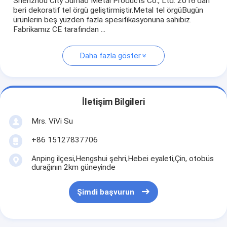
Shenzhou City Jumao Metal Products Co., Ltd. 2016'dan
beri dekoratif tel örgü geliştirmiştir.Metal tel örgüBugün
ürünlerin beş yüzden fazla spesifikasyonuna sahibiz.
Fabrikamız CE tarafından ...
Daha fazla göster
İletişim Bilgileri
Mrs. ViVi Su
+86 15127837706
Anping ilçesi,Hengshui şehri,Hebei eyaleti,Çin, otobüs
durağının 2km güneyinde
Şimdi başvurun