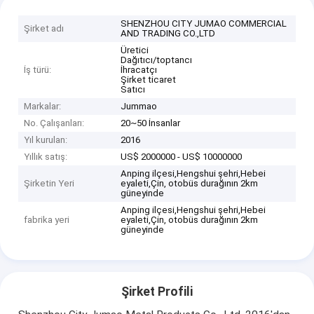
SHENZHOU CITY JUMAO COMMERCIAL
Şirket adı
AND TRADING CO.,LTD
Üretici
Dağıtıcı/toptancı
İş türü:
İhracatçı
Şirket ticaret
Satıcı
Markalar:
Jummao
No. Çalışanları:
20~50 İnsanlar
Yıl kurulan:
2016
Yıllık satış:
US$ 2000000 - US$ 10000000
Anping ilçesi,Hengshui şehri,Hebei
Şirketin Yeri
eyaleti,Çin, otobüs durağının 2km
güneyinde
Anping ilçesi,Hengshui şehri,Hebei
fabrika yeri
eyaleti,Çin, otobüs durağının 2km
güneyinde
Şirket Profili