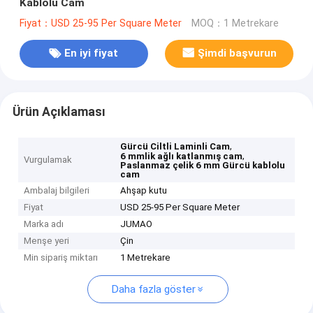
Kablolu Cam
Fiyat：USD 25-95 Per Square Meter
MOQ：1 Metrekare
En iyi fiyat
Şimdi başvurun
Ürün Açıklaması
,
Gürcü Ciltli Laminli Cam
,
6 mmlik ağlı katlanmış cam
Vurgulamak
Paslanmaz çelik 6 mm Gürcü kablolu
cam
Ambalaj bilgileri
Ahşap kutu
Fiyat
USD 25-95 Per Square Meter
Marka adı
JUMAO
Menşe yeri
Çin
Min sipariş miktarı
1 Metrekare
Daha fazla göster