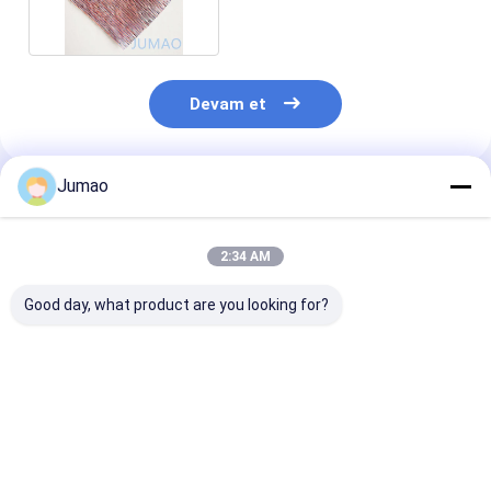
Devam et
Jumao
Önerilen Ürünler
2:34 AM
Good day, what product are you looking for?
Mobilya Dekoratif
Çok Renkli Etiket
Füzyon Metal
Mesh Lamine Cam
Laminasyonlu Cam
Ağı Laminasyo
Paneller İç
Ağı Bölücü Ekranı 1-
Cam Güçlendir
Mekanlara Sıcaklık
3mm Panel
Tel Cam
Parlaklığı Getiriyor
Kalınlığıyla
En iyi fiyat
En iyi fiyat
En iyi fiy