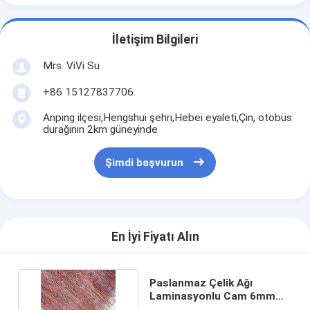
İletişim Bilgileri
Mrs. ViVi Su
+86 15127837706
Anping ilçesi,Hengshui şehri,Hebei eyaleti,Çin, otobüs
durağının 2km güneyinde
Şimdi başvurun
En İyi Fiyatı Alın
Paslanmaz Çelik Ağı
Laminasyonlu Cam 6mm
Gürcü Kablolu Cam