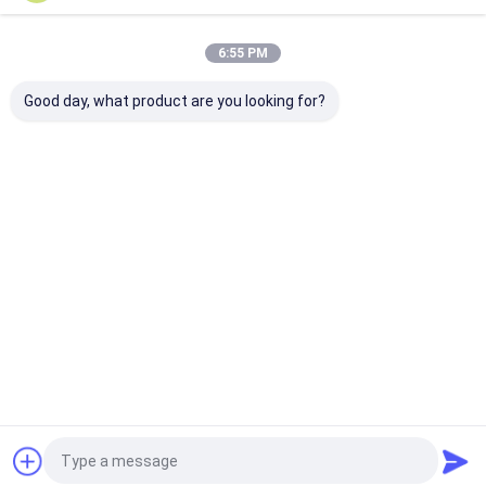
Önerilen Ürünler
6:55 PM
Good day, what product are you looking for?
Dekoratif yoğun
Paslanmaz Çelik
Stainless Stee
metal örgü oda
Dekoratif Metal
Decorative Wi
bölücü İç mimari için
Mesh Bölücü Ofis
Mesh To Fulfil
Bölmeler için
Architecture
özelleştirilebilir
Requirements
Talep Gönder
Talep Gönder
Talep Gön
Boyutlar
Ana
Hakkımızda
Bize
Desktop
sayfa
ulaşın
Site
Site Haritası
Gizlilik Politikası
Kalite
Mimari Ağ
Çin fabrikası.Copyright © 2026 SHENZHOU CITY
JUMAO COMMERCIAL AND TRADING CO.,LTD. All Rights Reserved.