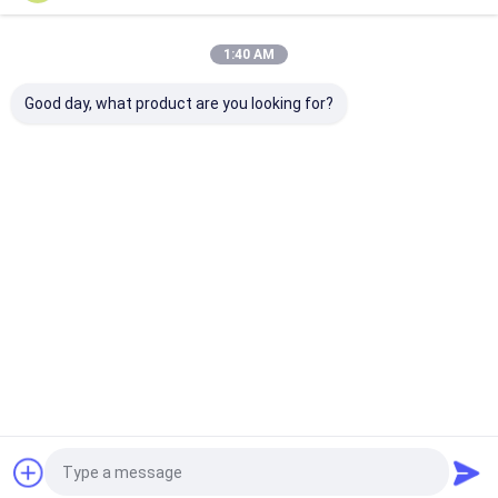
Önerilen Ürünler
1:40 AM
Good day, what product are you looking for?
Alüminyum Dekoratif
Ticari Alanlarda
Alüminyum PV
Tel Ağı İç ve Dış
Güvenli Çalışma
EML Mimarlık
Tasarım için
Alanları Oluşturmak
Genişletilmiş 
Mükemmel Hafif
İçin Ayarlanabilir Tel
Mesh Yaprakla
Örgü Oda Bölücü
Talep Gönder
Talep Gönder
Talep Gön
Ana
Hakkımızda
Bize
Desktop
sayfa
ulaşın
Site
Site Haritası
Gizlilik Politikası
Kalite
Mimari Ağ
Çin fabrikası.Copyright © 2026 SHENZHOU CITY
JUMAO COMMERCIAL AND TRADING CO.,LTD. All Rights Reserved.